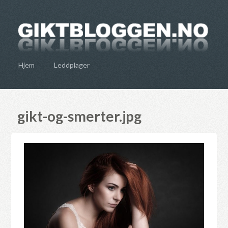
Hjem
Leddplager
gikt-og-smerter.jpg