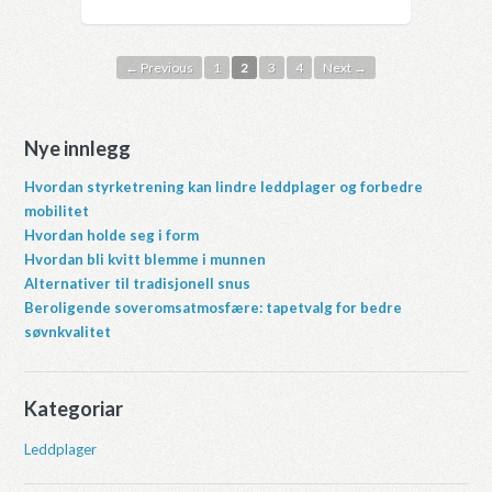
← Previous
1
2
3
4
Next →
Nye innlegg
Hvordan styrketrening kan lindre leddplager og forbedre
mobilitet
Hvordan holde seg i form
Hvordan bli kvitt blemme i munnen
Alternativer til tradisjonell snus
Beroligende soveromsatmosfære: tapetvalg for bedre
søvnkvalitet
Kategoriar
Leddplager